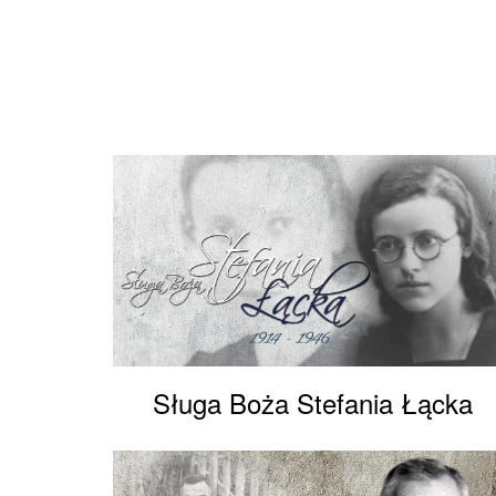
Sługa Boża Stefania Łącka