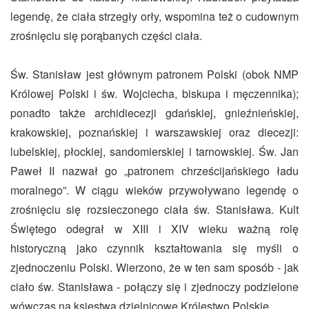
legendę, że ciała strzegły orły, wspomina też o cudownym
zrośnięciu się porąbanych części ciała.
Św. Stanisław jest głównym patronem Polski (obok NMP
Królowej Polski i św. Wojciecha, biskupa i męczennika);
ponadto także archidiecezji gdańskiej, gnieźnieńskiej,
krakowskiej, poznańskiej i warszawskiej oraz diecezji:
lubelskiej, płockiej, sandomierskiej i tarnowskiej. Św. Jan
Paweł II nazwał go „patronem chrześcijańskiego ładu
moralnego”. W ciągu wieków przywoływano legendę o
zrośnięciu się rozsieczonego ciała św. Stanisława. Kult
Świętego odegrał w XIII i XIV wieku ważną rolę
historyczną jako czynnik kształtowania się myśli o
zjednoczeniu Polski. Wierzono, że w ten sam sposób - jak
ciało św. Stanisława - połączy się i zjednoczy podzielone
wówczas na księstwa dzielnicowe Królestwo Polskie.