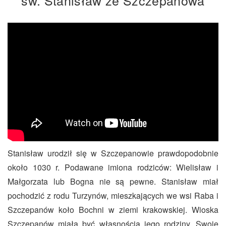
Stanisław urodził się w Szczepanowie prawdopodobnie
około 1030 r. Podawane imiona rodziców: Wielisław i
Małgorzata lub Bogna nie są pewne. Stanisław miał
pochodzić z rodu Turzynów, mieszkających we wsi Raba i
Szczepanów koło Bochni w ziemi krakowskiej. Wioska
Szczepanów miała być własnością jego rodziny. Swoje