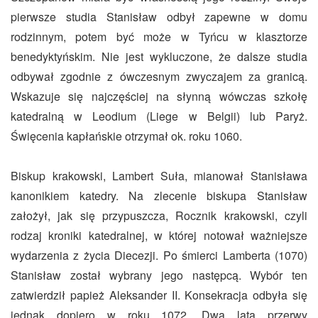
pierwsze studia Stanisław odbył zapewne w domu
rodzinnym, potem być może w Tyńcu w klasztorze
benedyktyńskim. Nie jest wykluczone, że dalsze studia
odbywał zgodnie z ówczesnym zwyczajem za granicą.
Wskazuje się najczęściej na słynną wówczas szkołę
katedralną w Leodium (Liege w Belgii) lub Paryż.
Święcenia kapłańskie otrzymał ok. roku 1060.
Biskup krakowski, Lambert Suła, mianował Stanisława
kanonikiem katedry. Na zlecenie biskupa Stanisław
założył, jak się przypuszcza, Rocznik krakowski, czyli
rodzaj kroniki katedralnej, w której notował ważniejsze
wydarzenia z życia Diecezji. Po śmierci Lamberta (1070)
Stanisław został wybrany jego następcą. Wybór ten
zatwierdził papież Aleksander II. Konsekracja odbyła się
jednak dopiero w roku 1072. Dwa lata przerwy