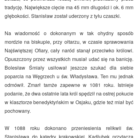
tradycję. Największe cięcie ma 45 mm długości i ok. 6 mm
głębokości. Stanisław został uderzony z tyłu czaszki.
Na wiadomość o dokonanym w tak ohydny sposób
mordzie na biskupie, przy ołtarzu, w czasie sprawowania
Najświętszej Ofiary, cały naród stanął przeciwko królowi.
Opuszczony przez wszystkich musiał udać się na banicję.
Bolesław Śmiały usiłował jeszcze szukać dla siebie
poparcia na Węgrzech u św. Władysława. Ten mu jednak
odmówił. Zmarł tamże zapewne w 1081 roku. Istnieje
podanie, że dwa ostatnie lata król spędził na ostrej pokucie
w klasztorze benedyktyńskim w Osjaku, gdzie też miał być
pochowany.
W 1088 roku dokonano przeniesienia relikwii św.
Stanisława do katedry krakowskiej. Kadłubek przytacza