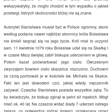
wskazywałyby, że mogło chodzić w tym wypadku o jakieś
przetargi, których okoliczności bliżej nie są znane.
Autorytet Stanisława musiał być w Polsce ogromny, skoro
według podania nawet najbliżsi stronnicy króla Bolesława
nie śmieli targnąć się na jego życie. Król miał to uczynić
sam. 11 kwietnia 1079 roku Bolesław udał się na Skałkę i
w czasie Mszy świętej zabił biskupa uderzeniem w głowę.
Potem kazał poćwiartować jego ciało. Ówczesnym
zwyczajem bowiem ciało skazańca niszczono. Duchowni
ze czcią pochowali je w kościele św. Michała na Skałce.
Fakt ten jest dowodem czci, jakiej wtedy męczennik
zażywał. Czaszka Stanisława posiada wszystkie zęby. To
by świadczyło, że biskup zginął w pełni sił męskich. Mógł
mieć ok. 40 lat. Na czaszce widać ślady 7 uderzeń ostrego
żelaza, co potwierdza rodzaj śmierci, przekazany przez